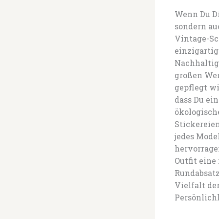
Wenn Du Dic
sondern auc
Vintage-Sc
einzigarti
Nachhaltig
großen Wert
gepflegt wi
dass Du ein
ökologisch
Stickereie
jedes Model
hervorrage
Outfit ein
Rundabsatz
Vielfalt de
Persönlich