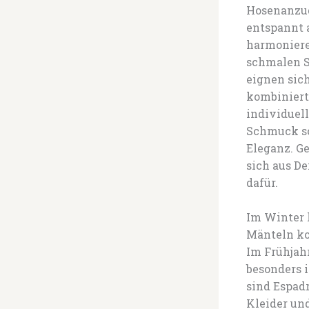
Hosenanzug
entspannt 
harmoniere
schmalen St
eignen sich
kombiniert
individuel
Schmuck sc
Eleganz. G
sich aus De
dafür.
Im Winter 
Mänteln kom
Im Frühjahr
besonders 
sind Espadr
Kleider und