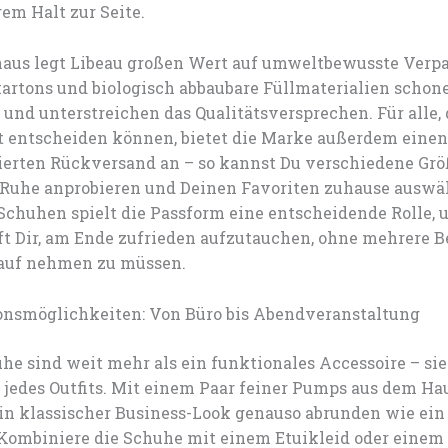
em Halt zur Seite.
naus legt Libeau großen Wert auf umweltbewusste Verp
artons und biologisch abbaubare Füllmaterialien schon
und unterstreichen das Qualitätsversprechen. Für alle, 
rt entscheiden können, bietet die Marke außerdem einen
erten Rückversand an – so kannst Du verschiedene Gr
 Ruhe anprobieren und Deinen Favoriten zuhause auswä
Schuhen spielt die Passform eine entscheidende Rolle, 
lft Dir, am Ende zufrieden aufzutauchen, ohne mehrere 
auf nehmen zu müssen.
nsmöglichkeiten: Von Büro bis Abendveranstaltung
 sind weit mehr als ein funktionales Accessoire – sie 
 jedes Outfits. Mit einem Paar feiner Pumps aus dem Ha
 ein klassischer Business-Look genauso abrunden wie ei
 Kombiniere die Schuhe mit einem Etuikleid oder einem