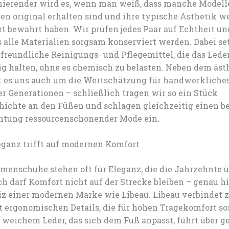
nierender wird es, wenn man weiß, dass manche Modell
en original erhalten sind und ihre typische Ästhetik we
t bewahrt haben. Wir prüfen jedes Paar auf Echtheit un
s alle Materialien sorgsam konserviert werden. Dabei se
freundliche Reinigungs- und Pflegemittel, die das Lede
g halten, ohne es chemisch zu belasten. Neben dem äst
t es uns auch um die Wertschätzung für handwerklich
r Generationen – schließlich tragen wir so ein Stück
hichte an den Füßen und schlagen gleichzeitig einen 
htung ressourcenschonender Mode ein.
eganz trifft auf modernen Komfort
menschuhe stehen oft für Eleganz, die die Jahrzehnte 
h darf Komfort nicht auf der Strecke bleiben – genau hi
iz einer modernen Marke wie Libeau. Libeau verbindet z
t ergonomischen Details, die für hohen Tragekomfort so
 weichem Leder, das sich dem Fuß anpasst, führt über g