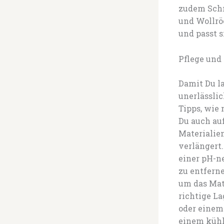
zudem Schn
und Wollrö
und passt s
Pflege und
Damit Du la
unerlässli
Tipps, wie
Du auch auf
Materialie
verlängert
einer pH-n
zu entfern
um das Mat
richtige La
oder einem
einem kühle