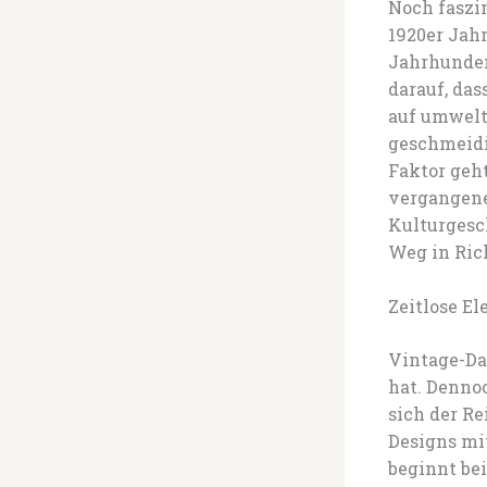
Noch faszi
1920er Jahr
Jahrhunder
darauf, das
auf umwelt
geschmeidi
Faktor geh
vergangene
Kulturgesc
Weg in Ric
Zeitlose El
Vintage-Da
hat. Dennoc
sich der Re
Designs mi
beginnt bei