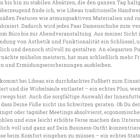
 bis hin zu stabilen Absätzen, die den ganzen Tag halt
überzeugend finde ich, wie Libeau traditionelle Handw
mäßen Features wie atmungsaktiven Materialien und ru
biniert. Dadurch wird jedes Paar Damenschuhe zum ver
vom Büro bis zur Abendveranstaltung. Aus meiner Sicht 
indung von Ästhetik und Funktionalität ein Schlüssel,
lich und dennoch stilvoll zu gestalten. An eleganten P
ynächte mühelos meistern, hat man schließlich mehr F
en und Ermüdungserscheinungen ausbleiben.
kommt bei Libeau ein durchdachtes Fußbett zum Einsat
ert und die Wirbelsäule entlastet – ein echtes Plus, we
rwegs bist. Auch die sorgfältige Auswahl der Innenfutt
, dass Deine Füße nicht ins Schwitzen geraten. Ob Du den
ringst oder tagsüber Meetings absolvierst, ergonomische
hlen und eine leicht erhöhte Ferse machen den Untersc
ich voll und ganz auf Dein Business-Outfit konzentrier
e beim Komfort eingehen zu müssen – ein echtes Sta