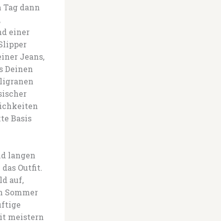
n Tag dann
,
nd einer
Slipper
einer Jeans,
s Deinen
iligranen
sischer
ichkeiten
te Basis
nd langen
das Outfit.
d auf,
en Sommer
uftige
it meistern