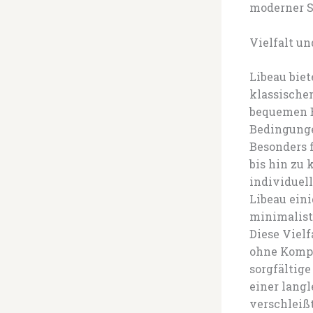
moderner S
Vielfalt un
Libeau biet
klassischen
bequemen B
Bedingunge
Besonders 
bis hin zu 
individuell
Libeau eini
minimalist
Diese Vielf
ohne Kompr
sorgfältige
einer langl
verschleißt