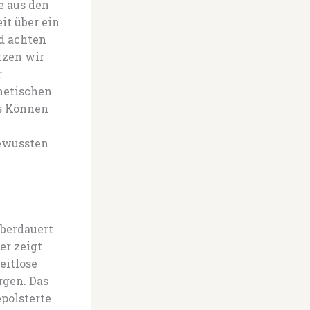
e aus den
it über ein
d achten
tzen wir
r
hetischen
es Können
bewussten
überdauert
er zeigt
eitlose
rgen. Das
epolsterte