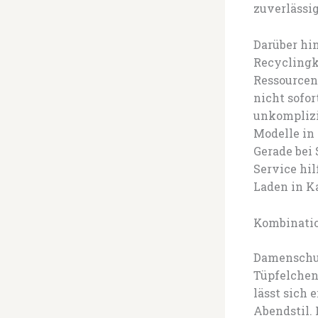
zuverlässig
Darüber hi
Recyclingk
Ressourcen 
nicht sofo
unkomplizi
Modelle in
Gerade bei 
Service hi
Laden in K
Kombinatio
Damenschuhe
Tüpfelchen
lässt sich
Abendstil.