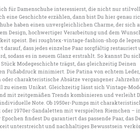
h für Damenschuhe interessierst, die nicht nur stilvoll
h eine Geschichte erzählen, dann bist Du hier genau ric
huhe haben einen unvergleichlichen Charme, der sich a
gem Design, hochwertiger Verarbeitung und dem Wunsc
keit speist. Bei roughtex-vintage-fashion-shop.de legen
 darauf, dass jedes einzelne Paar sorgfältig restauriert
rd, sodass es in neuem Glanz erstrahlt. So kannst Du sich
 Stück Modegeschichte trägst, das gleichzeitig Deinen
en Fußabdruck minimiert. Die Patina von echtem Leder, 
n oder charakteristische Absätze vergangener Jahrzeh
l zu einem Unikat. Gleichzeitig lässt sich Vintage-Mod
nd mit zeitgemäßen Trends kombinieren und verleiht 
e individuelle Note. Ob 1950er-Pumps mit charakteristis
 oder 1970er-Sandaletten mit verspielten Riemchen – i
r Epochen findest Du garantiert das passende Paar, das D
keit unterstreicht und nachhaltiges Bewusstsein verkör