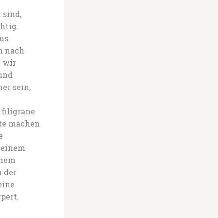
 sind,
htig.
us
h nach
 wir
 und
er sein,
filigrane
nte machen
e
Deinem
chem
n der
eine
pert.