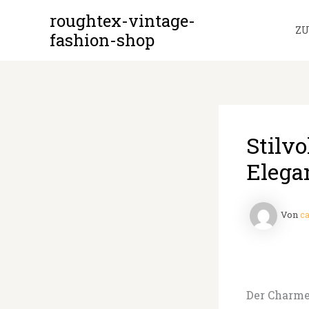
Zum
roughtex-vintage-
Inhalt
Z
fashion-shop
springen
Stilv
Elegan
Von
ca
Der Charme