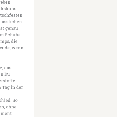
geben.
erkskunst
tschfesten
lässlichen
ist genau
 um Schuhe
umps, die
reude, wenn
z, das
nn Du
erstoffe
 Tag in der
hied. So
en, ohne
tement