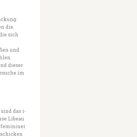
ackung:
en die
die sich
ößen und
hlen.
und dieser
Besuche im
sind das i-
use Libeau
n femininer
 schicken