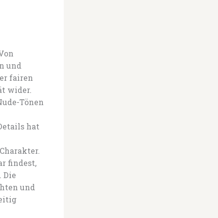
 Von
en und
er fairen
t wider.
 Nude-Tönen
etails hat
Charakter.
r findest,
 Die
ähten und
eitig