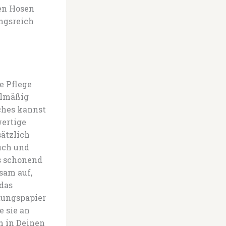
ten Hosen
ngsreich
e Pflege
elmäßig
ches kannst
wertige
sätzlich
uch und
s schonend
sam auf,
 das
itungspapier
e sie an
n in Deinen