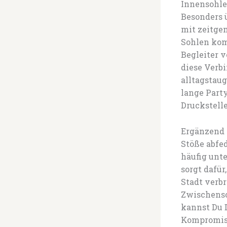
Innensohlen
Besonders 
mit zeitge
Sohlen kom
Begleiter 
diese Verb
alltagstaug
lange Part
Druckstell
Ergänzend 
Stöße abfed
häufig unte
sorgt dafür
Stadt verb
Zwischenso
kannst Du D
Kompromiss