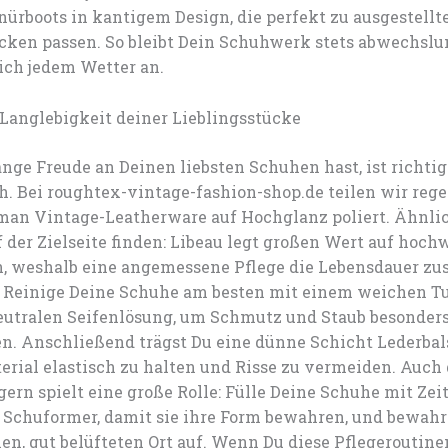
ürboots in kantigem Design, die perfekt zu ausgestell
cken passen. So bleibt Dein Schuhwerk stets abwechslu
ich jedem Wetter an.
 Langlebigkeit deiner Lieblingsstücke
nge Freude an Deinen liebsten Schuhen hast, ist richtig
ch. Bei roughtex-vintage-fashion-shop.de teilen wir reg
 man Vintage-Leatherware auf Hochglanz poliert. Ähnli
 der Zielseite finden: Libeau legt großen Wert auf hoch
n, weshalb eine angemessene Pflege die Lebensdauer zu
. Reinige Deine Schuhe am besten mit einem weichen T
eutralen Seifenlösung, um Schmutz und Staub besonder
en. Anschließend trägst Du eine dünne Schicht Lederbal
erial elastisch zu halten und Risse zu vermeiden. Auch
gern spielt eine große Rolle: Fülle Deine Schuhe mit Ze
 Schuformer, damit sie ihre Form bewahren, und bewahr
n, gut belüfteten Ort auf. Wenn Du diese Pflegeroutine