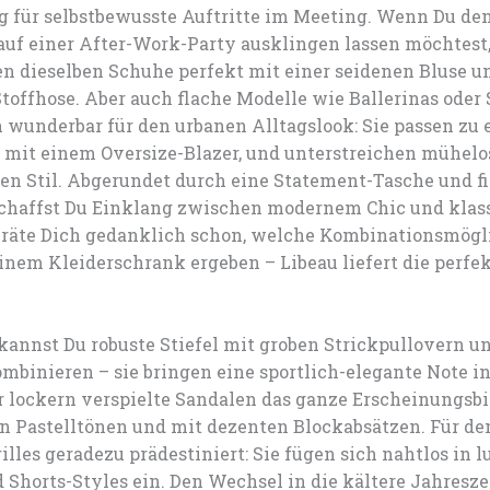
 für selbstbewusste Auftritte im Meeting. Wenn Du de
auf einer After-Work-Party ausklingen lassen möchtest
n dieselben Schuhe perfekt mit einer seidenen Bluse u
offhose. Aber auch flache Modelle wie Ballerinas oder 
 wunderbar für den urbanen Alltagslook: Sie passen zu 
 mit einem Oversize-Blazer, und unterstreichen mühelo
len Stil. Abgerundet durch eine Statement-Tasche und f
haffst Du Einklang zwischen modernem Chic und klas
eräte Dich gedanklich schon, welche Kombinationsmögl
inem Kleiderschrank ergeben – Libeau liefert die perfek
kannst Du robuste Stiefel mit groben Strickpullovern u
binieren – sie bringen eine sportlich-elegante Note in 
 lockern verspielte Sandalen das ganze Erscheinungsbil
in Pastelltönen und mit dezenten Blockabsätzen. Für d
illes geradezu prädestiniert: Sie fügen sich nahtlos in l
 Shorts-Styles ein. Den Wechsel in die kältere Jahresze