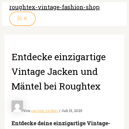
Zum
roughtex-vintage-fashion-shop
Inhalt
MAIN
springen
MENU
Entdecke einzigartige
Vintage Jacken und
Mäntel bei Roughtex
Von
carolin_richter
/
Juli 15, 2025
Entdecke deine einzigartige Vintage-