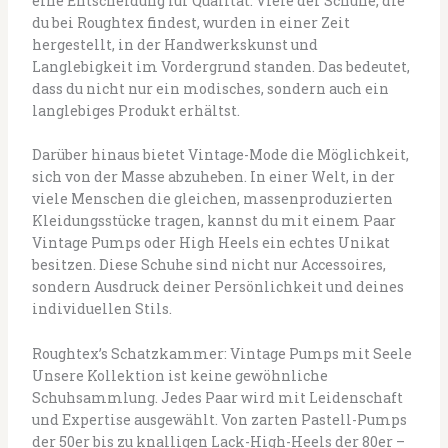
eine Entscheidung für Qualität. Viele der Schuhe, die
du bei Roughtex findest, wurden in einer Zeit
hergestellt, in der Handwerkskunst und
Langlebigkeit im Vordergrund standen. Das bedeutet,
dass du nicht nur ein modisches, sondern auch ein
langlebiges Produkt erhältst.
Darüber hinaus bietet Vintage-Mode die Möglichkeit,
sich von der Masse abzuheben. In einer Welt, in der
viele Menschen die gleichen, massenproduzierten
Kleidungsstücke tragen, kannst du mit einem Paar
Vintage Pumps oder High Heels ein echtes Unikat
besitzen. Diese Schuhe sind nicht nur Accessoires,
sondern Ausdruck deiner Persönlichkeit und deines
individuellen Stils.
Roughtex’s Schatzkammer: Vintage Pumps mit Seele
Unsere Kollektion ist keine gewöhnliche
Schuhsammlung. Jedes Paar wird mit Leidenschaft
und Expertise ausgewählt. Von zarten Pastell-Pumps
der 50er bis zu knalligen Lack-High-Heels der 80er –