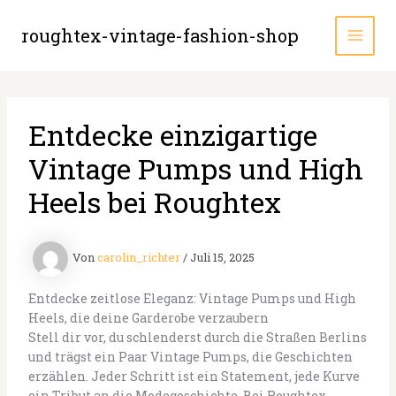
Zum
Inhalt
roughtex-vintage-fashion-shop
MAI
springen
MEN
Entdecke einzigartige
Vintage Pumps und High
Heels bei Roughtex
Von
carolin_richter
/
Juli 15, 2025
Entdecke zeitlose Eleganz: Vintage Pumps und High
Heels, die deine Garderobe verzaubern
Stell dir vor, du schlenderst durch die Straßen Berlins
und trägst ein Paar Vintage Pumps, die Geschichten
erzählen. Jeder Schritt ist ein Statement, jede Kurve
ein Tribut an die Modegeschichte. Bei Roughtex