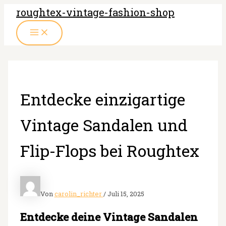
Zum
roughtex-vintage-fashion-shop
Inhalt
MAIN
springen
MENU
Entdecke einzigartige
Vintage Sandalen und
Flip-Flops bei Roughtex
Von
carolin_richter
/
Juli 15, 2025
Entdecke deine Vintage Sandalen