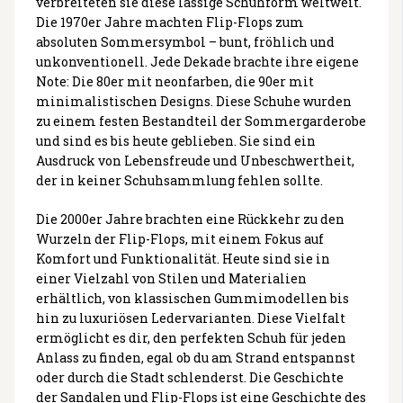
verbreiteten sie diese lässige Schuhform weltweit.
Die 1970er Jahre machten Flip-Flops zum
absoluten Sommersymbol – bunt, fröhlich und
unkonventionell. Jede Dekade brachte ihre eigene
Note: Die 80er mit neonfarben, die 90er mit
minimalistischen Designs. Diese Schuhe wurden
zu einem festen Bestandteil der Sommergarderobe
und sind es bis heute geblieben. Sie sind ein
Ausdruck von Lebensfreude und Unbeschwertheit,
der in keiner Schuhsammlung fehlen sollte.
Die 2000er Jahre brachten eine Rückkehr zu den
Wurzeln der Flip-Flops, mit einem Fokus auf
Komfort und Funktionalität. Heute sind sie in
einer Vielzahl von Stilen und Materialien
erhältlich, von klassischen Gummimodellen bis
hin zu luxuriösen Ledervarianten. Diese Vielfalt
ermöglicht es dir, den perfekten Schuh für jeden
Anlass zu finden, egal ob du am Strand entspannst
oder durch die Stadt schlenderst. Die Geschichte
der Sandalen und Flip-Flops ist eine Geschichte des