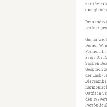
zertifizier
und gleichz
Dein indivi
perfekt g
Genau wie 
Deiner Wim
Formen. In
zeige Dir R
Sachen Beau
Gespräch z
der Lash-Te
Biegsamkei
harmonisch
Outfit in S
den 1970er
Persönlich