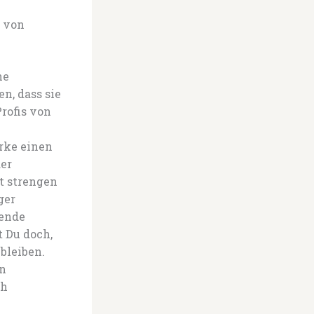
n von
ne
n, dass sie
rofis von
rke einen
der
t strengen
ger
nende
 Du doch,
 bleiben.
en
ch