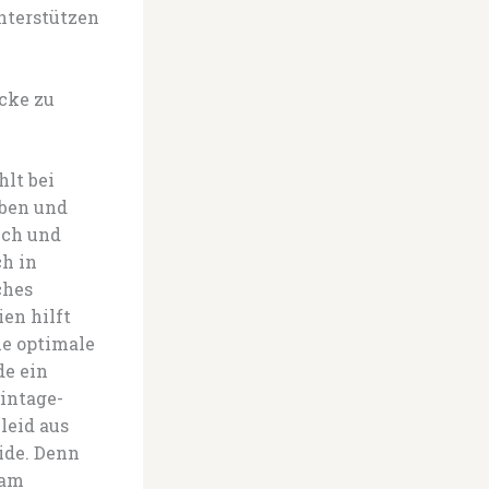
unterstützen
ücke zu
lt bei
rben und
ich und
ch in
ches
en hilft
ie optimale
de ein
intage-
leid aus
ide. Denn
sam