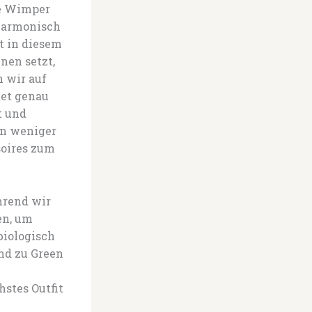
ne Wimper
 harmonisch
t in diesem
nen setzt,
n wir auf
tet genau
t und
nn weniger
soires zum
hrend wir
en, um
biologisch
nd zu Green
stes Outfit