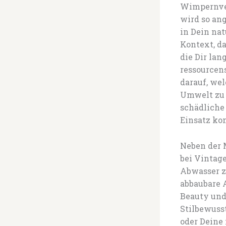
Wimpernver
wird so ang
in Dein na
Kontext, d
die Dir lan
ressourcen
darauf, we
Umwelt zu 
schädliche
Einsatz k
Neben der 
bei Vintag
Abwasser zu
abbaubare 
Beauty und
Stilbewuss
oder Deine 