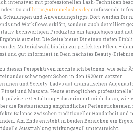
ch intensiver mit professionellen Lash-Techniken bes
indest Du auf
https://xtremelashes.de/
umfassende Infos
n, Schulungen und Anwendungstipps. Dort werden Dir ni
nds und Workflows erklärt, sondern auch detailliert ge
litativ hochwertigen Produkten ein langlebiges und nat
rgebnis erzielst. Die Seite bietet Dir einen tiefen Einbli
von der Materialwahl bis hin zur perfekten Pflege – dam
st und gut informiert in Dein nächstes Beauty-Erlebnis 
zu diesen Perspektiven möchte ich betonen, wie sehr Ä
iteinander schwingen: Schon in den 1920ern setzten
erinnen und Society-Ladys auf dramatischen Augenaufs
 Pinsel und Mascara. Heute ermöglichen professionelle
ch präzisere Gestaltung – das erinnert mich daran, wie w
ber die Restaurierung empfindlicher Perlenstickereien
rfekte Balance zwischen traditioneller Handarbeit und
inden. Am Ende entsteht in beiden Bereichen ein Ergebn
viduelle Ausstrahlung wirkungsvoll unterstreicht.