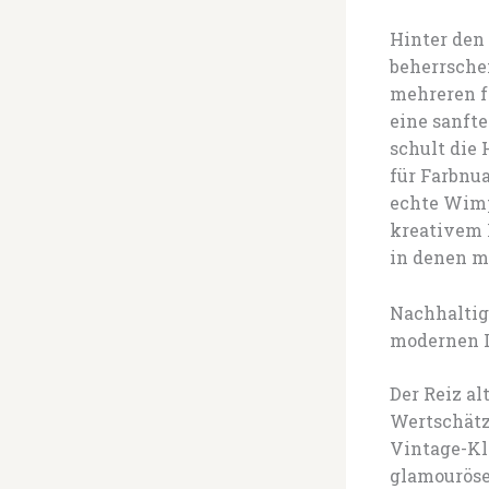
Hinter den 
beherrsche
mehreren f
eine sanfte
schult die
für Farbnu
echte Wimp
kreativem F
in denen m
Nachhaltig
modernen 
Der Reiz al
Wertschätz
Vintage-Kl
glamouröse