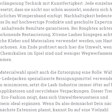
längerung Technik mit Kunstfertigkeit: Jede einzel
esetzt, dass sie nicht nur schön aussieht, sondern sich
türliches Wimpernband einfügt. Nachhaltigkeit bedeute
ass Du auf hochwertige Produkte und geschulte Expertin
g anhaltende Resultate garantieren. Bei Roughtex achte
schonende Restaurierung; Xtreme Lashes hingegen ach
lche Kleber und Materialien verwendet werden, um Hau
schonen. Am Ende profitiert auch hier die Umwelt, we
 Chemikalien im Spiel sind und weniger Wegwerfasses
ommen.
Materialwahl spielt auch die Entsorgung eine Rolle: Wä
e-Lederjacken spezialisierte Reinigungsmittel verwend
 minimieren, setzt die Lash-Industrie immer öfter auf 
Applikatoren und recyclebare Verpackungen. Dieser Tre
 Eco-Fashion zeigt, dass sich Umweltbewusstsein und
tsein ideal ergänzen. Wenn Du also demnächst Dein näch
nächste Extension planst, kannst Du auf eine Vielzahl