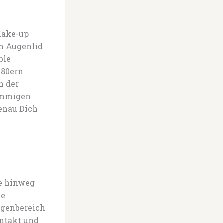
Make-up
em Augenlid
ble
980ern
h der
timmigen
genau Dich
re hinweg
le
ugenbereich
intakt und