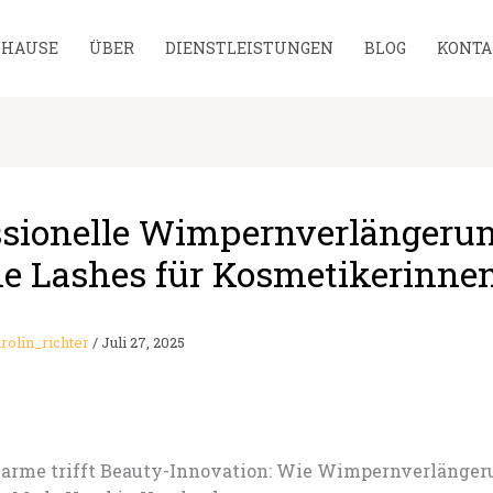
UHAUSE
ÜBER
DIENSTLEISTUNGEN
BLOG
KONTA
ssionelle Wimpernverlängeru
e Lashes für Kosmetikerinne
rolin_richter
/
Juli 27, 2025
arme trifft Beauty-Innovation: Wie Wimpernverlänger