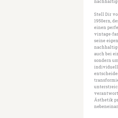
nachhaltig
Stell Dir v
1950ern, d
einen perf
vintage-fa
seine eige
nachhaltig
auch bei e
sondern um
individuell
entscheide
transformie
unterstrei
verantwort
Ästhetik pr
nebeneinan