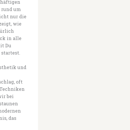
chäftigen
 rund um
cht nur die
zeigt, wie
ürlich
ck in alle
it Du
startest.
sthetik und
chlag, oft
 Techniken
ir bei
 staunen
 modernen
is, das