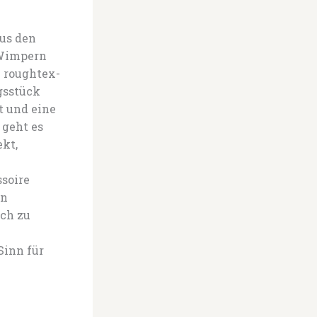
aus den
 Wimpern
 roughtex-
gsstück
t und eine
 geht es
kt,
ssoire
en
sch zu
Sinn für