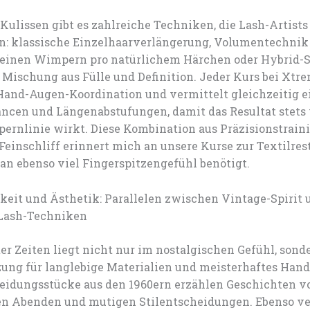
Kulissen gibt es zahlreiche Techniken, die Lash-Artists
n: klassische Einzelhaarverlängerung, Volumentechnik
einen Wimpern pro natürlichem Härchen oder Hybrid-S
 Mischung aus Fülle und Definition. Jeder Kurs bei Xtr
 Hand-Augen-Koordination und vermittelt gleichzeitig e
ancen und Längenabstufungen, damit das Resultat stets
ernlinie wirkt. Diese Kombination aus Präzisionstrain
einschliff erinnert mich an unsere Kurse zur Textilres
an ebenso viel Fingerspitzengefühl benötigt.
keit und Ästhetik: Parallelen zwischen Vintage-Spirit 
Lash-Techniken
ter Zeiten liegt nicht nur im nostalgischen Gefühl, sond
ung für langlebige Materialien und meisterhaftes Han
eidungsstücke aus den 1960ern erzählen Geschichten v
n Abenden und mutigen Stilentscheidungen. Ebenso ve