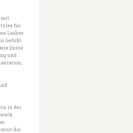
 mit
tyles für
eme Lashes
in Gefühl
 wie Deine
ing und
tauration,
und
ern in der
dwerk.
on
reint die