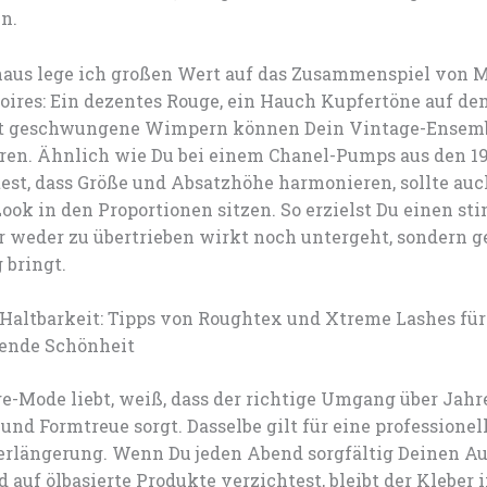
n.
naus lege ich großen Wert auf das Zusammenspiel von 
oires: Ein dezentes Rouge, ein Hauch Kupfertöne auf d
kt geschwungene Wimpern können Dein Vintage-Ensem
ren. Ähnlich wie Du bei einem Chanel-Pumps aus den 1
est, dass Größe und Absatzhöhe harmonieren, sollte auc
ok in den Proportionen sitzen. So erzielst Du einen s
er weder zu übertrieben wirkt noch untergeht, sondern 
 bringt.
 Haltbarkeit: Tipps von Roughtex und Xtreme Lashes für
ende Schönheit
e-Mode liebt, weiß, dass der richtige Umgang über Jah
 und Formtreue sorgt. Dasselbe gilt für eine professionel
längerung. Wenn Du jeden Abend sorgfältig Deinen A
d auf ölbasierte Produkte verzichtest, bleibt der Kleber 