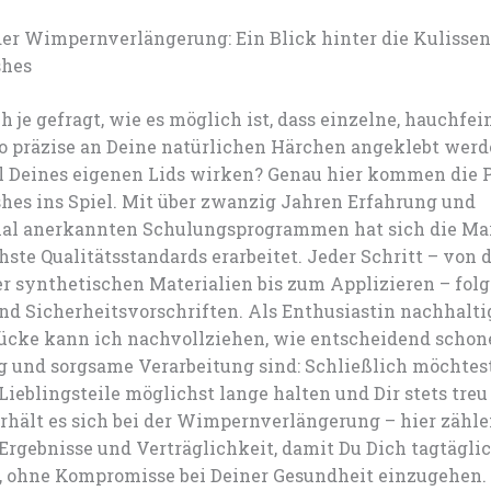
der Wimpernverlängerung: Ein Blick hinter die Kulisse
shes
h je gefragt, wie es möglich ist, dass einzelne, hauchfei
 präzise an Deine natürlichen Härchen angeklebt werde
il Deines eigenen Lids wirken? Genau hier kommen die P
hes ins Spiel. Mit über zwanzig Jahren Erfahrung und
nal anerkannten Schulungsprogrammen hat sich die Ma
hste Qualitätsstandards erarbeitet. Jeder Schritt – von 
r synthetischen Materialien bis zum Applizieren – folg
nd Sicherheitsvorschriften. Als Enthusiastin nachhalti
ücke kann ich nachvollziehen, wie entscheidend scho
 und sorgsame Verarbeitung sind: Schließlich möchtest
Lieblingsteile möglichst lange halten und Dir stets treu
rhält es sich bei der Wimpernverlängerung – hier zähl
Ergebnisse und Verträglichkeit, damit Du Dich tagtägli
, ohne Kompromisse bei Deiner Gesundheit einzugehen.