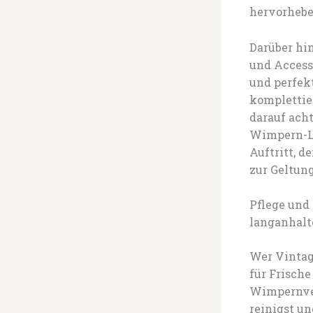
hervorhebe
Darüber hi
und Access
und perfe
komplettie
darauf acht
Wimpern-Lo
Auftritt, d
zur Geltung
Pflege und
langanhalt
Wer Vintag
für Frische
Wimpernver
reinigst un