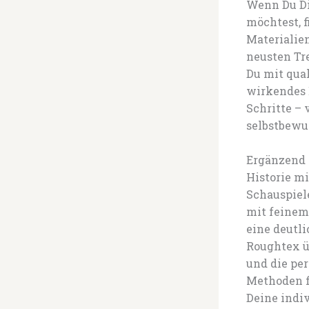
Wenn Du Di
möchtest, f
Materialie
neusten Tre
Du mit qua
wirkendes E
Schritte – 
selbstbewus
Ergänzend 
Historie m
Schauspiel
mit feinem
eine deutli
Roughtex ü
und die pe
Methoden f
Deine indi