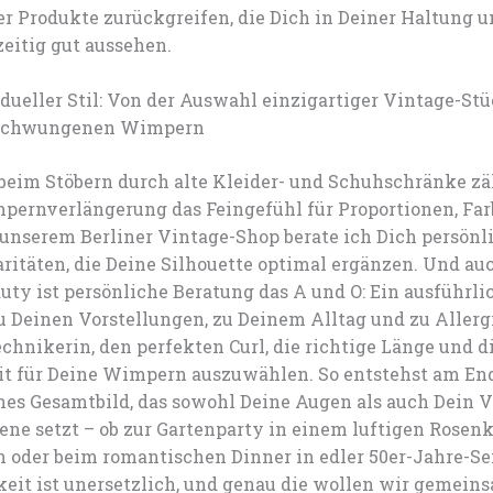
ter Produkte zurückgreifen, die Dich in Deiner Haltung 
eitig gut aussehen.
dueller Stil: Von der Auswahl einzigartiger Vintage-St
eschwungenen Wimpern
beim Stöbern durch alte Kleider- und Schuhschränke zäh
pernverlängerung das Feingefühl für Proportionen, Fa
 unserem Berliner Vintage-Shop berate ich Dich persönl
aritäten, die Deine Silhouette optimal ergänzen. Und au
ty ist persönliche Beratung das A und O: Ein ausführli
u Deinen Vorstellungen, zu Deinem Alltag und zu Allergi
chnikerin, den perfekten Curl, die richtige Länge und d
t für Deine Wimpern auszuwählen. So entstehst am En
es Gesamtbild, das sowohl Deine Augen als auch Dein V
zene setzt – ob zur Gartenparty in einem luftigen Rosenk
n oder beim romantischen Dinner in edler 50er-Jahre-Se
keit ist unersetzlich, und genau die wollen wir gemein