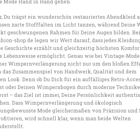
e Mode Hand in Hand gehen
or, Du trägst ein wunderschön restauriertes Abendkleid 
essen zarte Stofffalten im Licht tanzen, während Deine
ekt geschwungenen Rahmen für Deine Augen bilden. Bei
shion-shop.de legen wir Wert darauf, dass jedes Kleidun
ne Geschichte erzählt und gleichzeitig höchsten Komfor
e Lebensweise ermöglicht. Genau wie bei Vintage-Mode
iner Wimpernverlängerung nicht nur um den bloßen Effe
 das Zusammenspiel von Handwerk, Qualität und dem
en Look. Denn ob Du Dich für ein auffälliges Retro-Acce
st oder Deinen Wimpernbogen durch moderne Technik
rst – das Ziel ist immer, Deine Persönlichkeit authenti
chen. Dass Wimpernverlängerung und ökologisch
ungsbewusste Mode gleichermaßen von Präzision und 
ofitieren, wird schnell klar, wenn man beide Welten
derstellt.