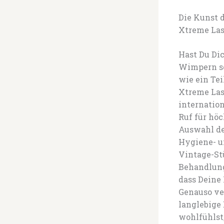
Die Kunst 
Xtreme La
Hast Du Dic
Wimpern so
wie ein Te
Xtreme Las
internatio
Ruf für höc
Auswahl de
Hygiene- u
Vintage-St
Behandlung
dass Deine 
Genauso ve
langlebige 
wohlfühlst